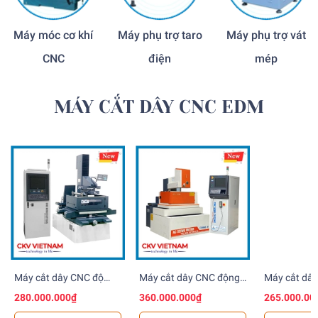
Máy móc cơ khí
Máy phụ trợ taro
Máy phụ trợ vát
CNC
điện
mép
MÁY CẮT DÂY CNC EDM
Máy cắt dây CNC độ
Máy cắt dây CNC động
Máy cắt dâ
côn lớn
cơ Servo
đặc biệt
280.000.000₫
360.000.000₫
265.000.00