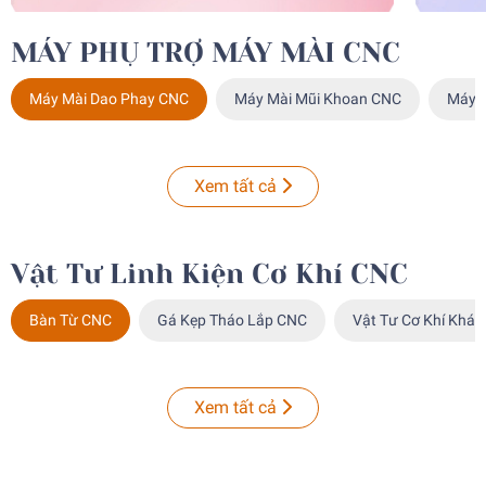
MÁY PHỤ TRỢ MÁY MÀI CNC
Máy Mài Dao Phay CNC
Máy Mài Mũi Khoan CNC
Máy 
Xem tất cả
Vật Tư Linh Kiện Cơ Khí CNC
Bàn Từ CNC
Gá Kẹp Tháo Lắp CNC
Vật Tư Cơ Khí Khác
Xem tất cả