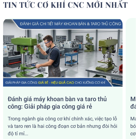
TIN TỨC CƠ KHÍ CNC MỚI NHẤT
Đánh giá máy khoan bàn va taro thủ
Máy
công: Giải pháp gia công giá rẻ
đá
Trong ngành gia công cơ khí chính xác, việc tạo lỗ
Máy
và taro ren là hai công đoạn cơ bản nhưng đòi hỏi
bón
độ tỉ mỉ...
cơ k